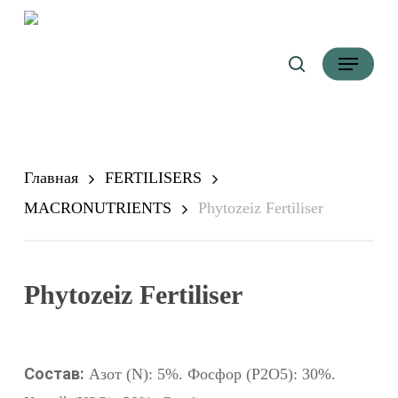
Перейти
Поиск
к
Меню
основному
контенту
Главная
FERTILISERS
MACRONUTRIENTS
Phytozeiz Fertiliser
Phytozeiz Fertiliser
Состав:
Азот (N): 5%. Фосфор (P2O5): 30%.