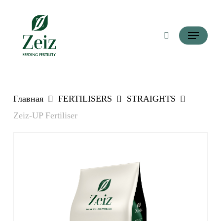
Перейти
Поиск
к
Меню
основному
контенту
Главная
FERTILISERS
STRAIGHTS
Zeiz-UP Fertiliser