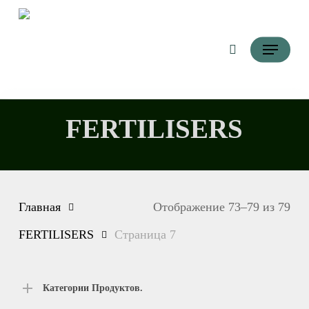
Перейти
Поиск
к
Меню
основному
контенту
FERTILISERS
Главная
Отображение 73–79 из 79
FERTILISERS
Страница 7
Категории Продуктов.