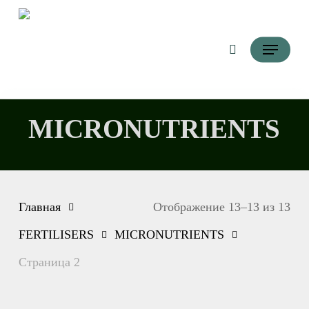
Перейти
Поиск
к
Меню
основному
контенту
MICRONUTRIENTS
Главная
Отображение 13–13 из 13
FERTILISERS
MICRONUTRIENTS
Страница 2