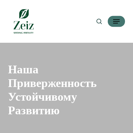
Перейти
Поиск
к
Меню
основному
контенту
Наша
Приверженность
Устойчивому
Развитию